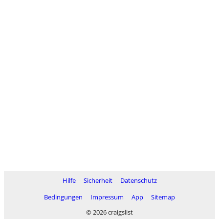
Hilfe
Sicherheit
Datenschutz
Bedingungen
Impressum
App
Sitemap
© 2026 craigslist