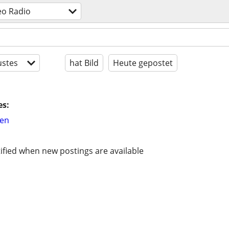
eo Radio
stes
hat Bild
Heute gepostet
es:
hen
ified when new postings are available