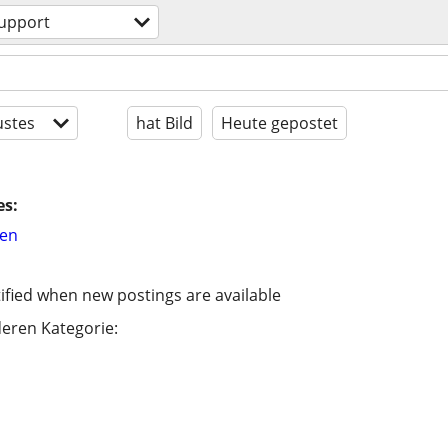
upport
stes
hat Bild
Heute gepostet
es:
hen
ified when new postings are available
eren Kategorie: