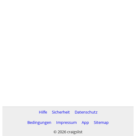
Hilfe
Sicherheit
Datenschutz
Bedingungen
Impressum
App
Sitemap
© 2026 craigslist