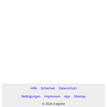
Hilfe
Sicherheit
Datenschutz
Bedingungen
Impressum
App
Sitemap
© 2026 craigslist