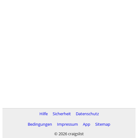
Hilfe
Sicherheit
Datenschutz
Bedingungen
Impressum
App
Sitemap
© 2026 craigslist