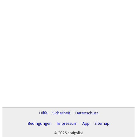
Hilfe
Sicherheit
Datenschutz
Bedingungen
Impressum
App
Sitemap
© 2026 craigslist