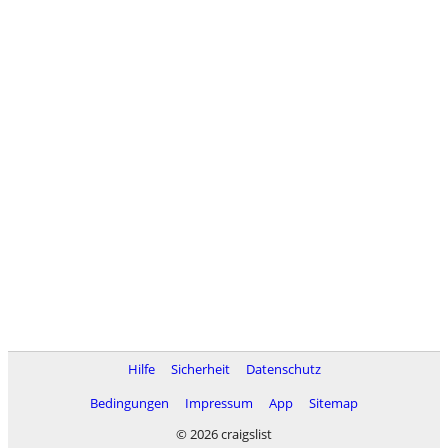
Hilfe
Sicherheit
Datenschutz
Bedingungen
Impressum
App
Sitemap
© 2026 craigslist