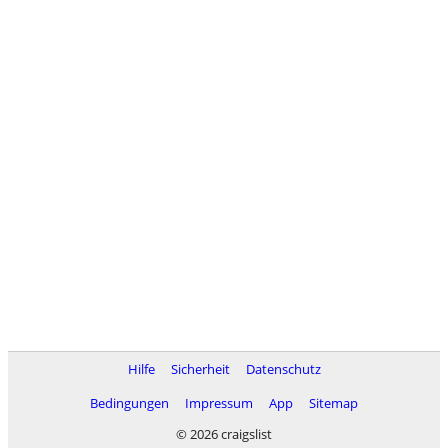
Hilfe
Sicherheit
Datenschutz
Bedingungen
Impressum
App
Sitemap
© 2026 craigslist