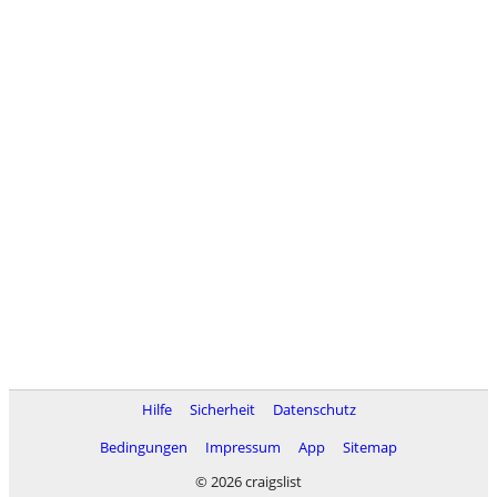
Hilfe
Sicherheit
Datenschutz
Bedingungen
Impressum
App
Sitemap
© 2026 craigslist