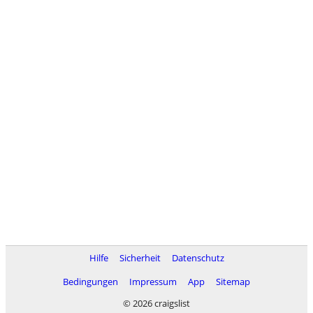
Hilfe
Sicherheit
Datenschutz
Bedingungen
Impressum
App
Sitemap
© 2026 craigslist