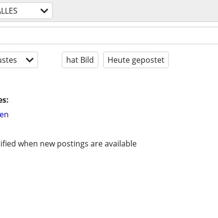
ALLES
stes
hat Bild
Heute gepostet
es:
hen
ified when new postings are available